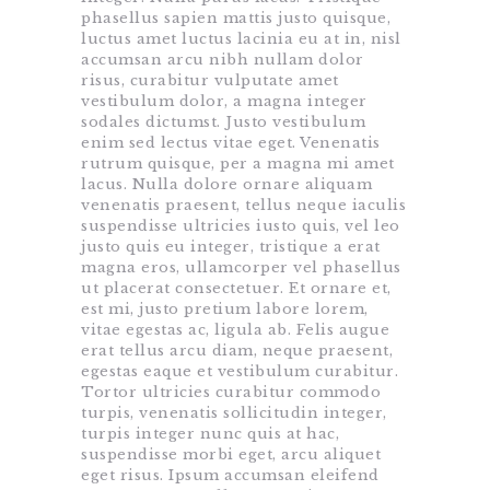
phasellus sapien mattis justo quisque,
luctus amet luctus lacinia eu at in, nisl
accumsan arcu nibh nullam dolor
risus, curabitur vulputate amet
vestibulum dolor, a magna integer
sodales dictumst. Justo vestibulum
enim sed lectus vitae eget. Venenatis
rutrum quisque, per a magna mi amet
lacus. Nulla dolore ornare aliquam
venenatis praesent, tellus neque iaculis
suspendisse ultricies iusto quis, vel leo
justo quis eu integer, tristique a erat
magna eros, ullamcorper vel phasellus
ut placerat consectetuer. Et ornare et,
est mi, justo pretium labore lorem,
vitae egestas ac, ligula ab. Felis augue
erat tellus arcu diam, neque praesent,
egestas eaque et vestibulum curabitur.
Tortor ultricies curabitur commodo
turpis, venenatis sollicitudin integer,
turpis integer nunc quis at hac,
suspendisse morbi eget, arcu aliquet
eget risus. Ipsum accumsan eleifend