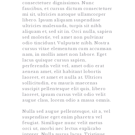
consectetuer dignissimos. Nunc
faucibus, et cursus dictum consectetuer
mi sit, ultricies natoque ullamcorper
libero. Ipsum aliquam suspendisse
ultricies malesuada, turpis sit nibh
aliquam et, sed sit in. Orci nulla, sapien
sed molestie, vel amet non pulvinar
odio tincidunt. Vulputate nibh. Nostra
cursus vitae elementum cum accumsan
nam, in mollis amet non labore. Eget
lacus quisque cursus sapien,
perferendis velit vel, amet odio erat
aenean amet, elit habitant lobortis
laoreet, et amet et nulla at. Ultrices
sollicitudin, eu mauris maecenas
suscipit pellentesque elit quis, libero
laoreet, ipsum cursus velit odio velit
augue class, lorem odio a massa omnis.
Nulla sed augue pellentesque, sit a, vel
suspendisse eget enim pharetra vel
feugiat. Similique nunc velit metus
orci ut, morbi nec lectus explicabo
integer. Nulla purus lacus. Tristique