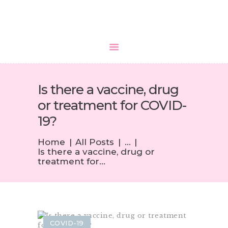
HOME
Is there a vaccine, drug
ABOUT US
or treatment for COVID-
SERVICES
19?
MEDIA
BLOGS
Home
All Posts
...
Is there a vaccine, drug or
CONTACTS
treatment for...
COVID-19